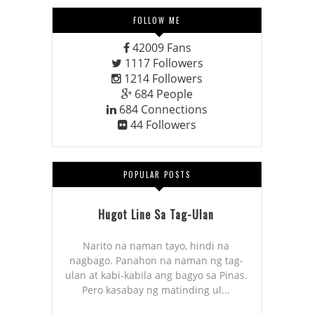
FOLLOW ME
42009
Fans
1117
Followers
1214
Followers
684
People
684
Connections
44
Followers
POPULAR POSTS
Hugot Line Sa Tag-Ulan
Narito na naman tayo, hindi na
nagbago. Panahon na naman ng tag-
ulan at kabi-kabila ang bagyo sa Pinas.
Pero kasabay ng matinding ul...