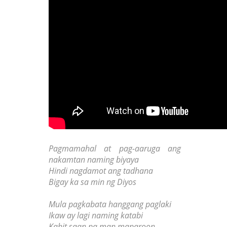
Pagmamahal at pag-aaruga ang
nakamtan naming biyaya
Hindi nagdamot ang tadhana
Bigay ka sa min ng Diyos
Mula pagkabata hanggang paglaki
Ikaw ay lagi naming katabi
Kahit saan pa man maparoon