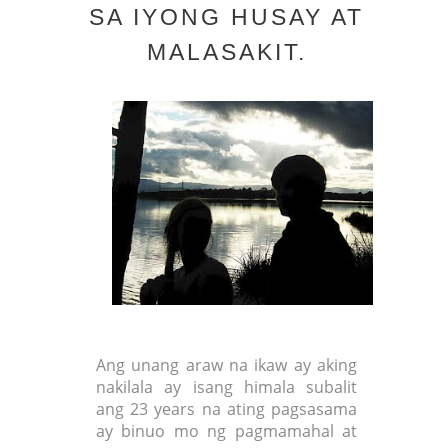
SA IYONG HUSAY AT
MALASAKIT.
Ang unang araw na ikaw ay aking
nakilala ay isang himala subalit
ang 23 years na ating pagsasama
ay binuo mo ng pagmamahal at