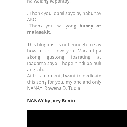
na walang kapantay.
..Thank you, dahil sayo ay nabuhay
AKO.
..Thank you sa iyong
husay at
malasakit.
This blogpost is not enough to say
how much I love you. Marami pa
akong gustong iparating at
ipadama sayo. I hope hindi pa huli
ang lahat.
At this moment, I want to dedicate
this song for you, my one and only
NANAY, Rowena D. Tudla.
NANAY by Joey Benin