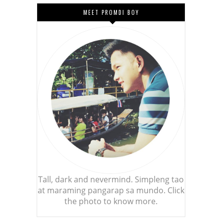
MEET PROMDI BOY
Tall, dark and nevermind. Simpleng tao
at maraming pangarap sa mundo. Click
the photo to know more.