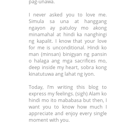
pag-unawa.
I never asked you to love me.
Simula sa una at hanggang
ngayon ay patuloy mo akong
minamahal at hindi ka nanghingi
ng kapalit. I know that your love
for me is unconditional. Hindi ko
man (minsan) binigyan ng pansin
o halaga ang mga sacrifices mo,
deep inside my heart, sobra kong
kinatutuwa ang lahat ng iyon.
Today, I’m writing this blog to
express my feelings. (sigh) Alam ko
hindi mo ito mababasa but then, I
want you to know how much I
appreciate and enjoy every single
moment with you.