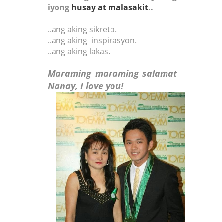
iyong
husay at malasakit
..
..ang aking sikreto.
..ang aking inspirasyon.
..ang aking lakas.
Maraming maraming salamat
Nanay, I love you!