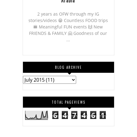
Arabia
2 years as OFW through my IG
stories/videos 😁 Countless FOOD trips
🍔 Meaningful FUN events 🙌 New
FRIENDS & FAMILY 🤗 Goodness of our
...
BLOG ARCHIVE
TOTAL PAGEVIEWS
6
4
7
4
6
1