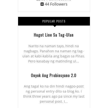
44
Followers
POPULAR POSTS
Hugot Line Sa Tag-Ulan
Narito na naman tayo, hindi na
nagbago. Panahon na naman ng tag-
ulan at kabi-kabila ang bagyo sa Pinas.
Pero kasabay ng matinding ul...
Onyok Ang Probinsyano 2.0
Ang tagal ko na din hindi nagpo-post
ng personal entry dito sa blog ko. I
think three years ago pa since my last
personal post. I...