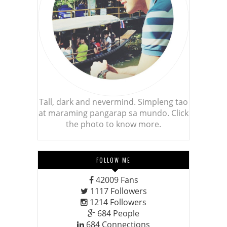
Tall, dark and nevermind. Simpleng tao
at maraming pangarap sa mundo. Click
the photo to know more.
FOLLOW ME
42009
Fans
1117
Followers
1214
Followers
684
People
684
Connections