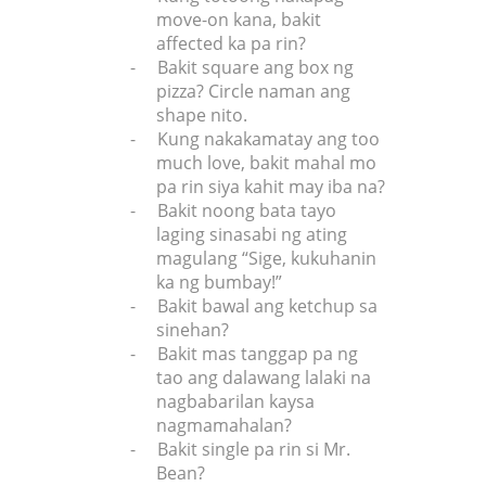
move-on kana, bakit
affected ka pa rin?
-
Bakit square ang box ng
pizza? Circle naman ang
shape nito.
-
Kung nakakamatay ang too
much love, bakit mahal mo
pa rin siya kahit may iba na?
-
Bakit noong bata tayo
laging sinasabi ng ating
magulang “Sige, kukuhanin
ka ng bumbay!”
-
Bakit bawal ang ketchup sa
sinehan?
-
Bakit mas tanggap pa ng
tao ang dalawang lalaki na
nagbabarilan kaysa
nagmamahalan?
-
Bakit single pa rin si Mr.
Bean?