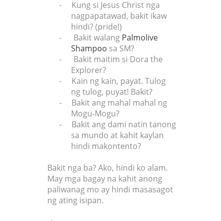
-
Kung si Jesus Christ nga
nagpapatawad, bakit ikaw
hindi? (pride!)
-
Bakit walang
Palmolive
Shampoo
sa SM?
-
Bakit maitim si Dora the
Explorer?
-
Kain ng kain, payat. Tulog
ng tulog, puyat! Bakit?
-
Bakit ang mahal mahal ng
Mogu-Mogu?
-
Bakit ang dami natin tanong
sa mundo at kahit kaylan
hindi makontento?
Bakit nga ba? Ako, hindi ko alam.
May mga bagay na kahit anong
paliwanag mo ay hindi masasagot
ng ating isipan.