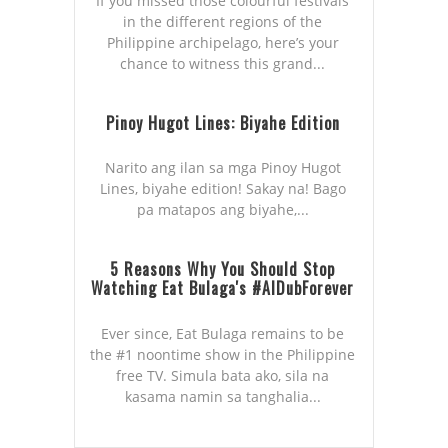
If you missed those colourful festivals
in the different regions of the
Philippine archipelago, here’s your
chance to witness this grand...
Pinoy Hugot Lines: Biyahe Edition
Narito ang ilan sa mga Pinoy Hugot
Lines, biyahe edition! Sakay na! Bago
pa matapos ang biyahe,...
5 Reasons Why You Should Stop
Watching Eat Bulaga's #AlDubForever
Ever since, Eat Bulaga remains to be
the #1 noontime show in the Philippine
free TV. Simula bata ako, sila na
kasama namin sa tanghalia...